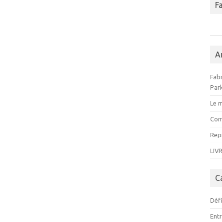
F
A
Fabr
Par
Le m
Com
Rep
LIVR
C
Déf
Ent