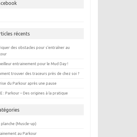
acebook
rticles récents
iquer des obstacles pour s’entraîner au
kour
eilleur entrainement pour le Mud Day !
ment trouver des traceurs près de chez soi ?
rise du Parkour après une pause
E : Parkour – Des origines à la pratique
atégories
i planche (Muscle-up)
rainement au Parkour