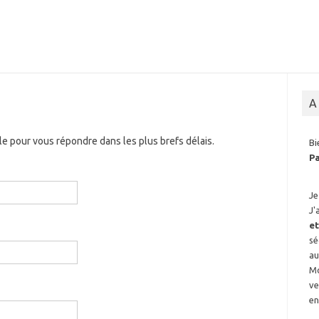
A
ble pour vous répondre dans les plus brefs délais.
B
P
Je
J'
et
sé
au
Mo
ve
e