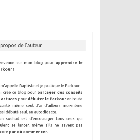
 propos de l’auteur
ienvenue sur mon blog pour
apprendre le
arkour
!
 m'appelle Baptiste et je pratique le Parkour.
ai créé ce blog pour
partager des conseils
 astuces
pour
débuter le Parkour
en toute
curité même seul. J'ai d'ailleurs moi-même
ssi débuté seul, en autodidacte.
n souhait est d'encourager tous ceux qui
ulent se lancer, même s'ils ne savent pas
ncore
par où commencer
.