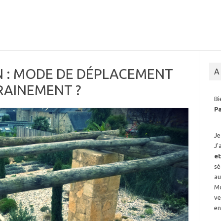
N : MODE DE DÉPLACEMENT
A
RAINEMENT ?
B
P
Je
J'
et
sé
au
Mo
ve
e