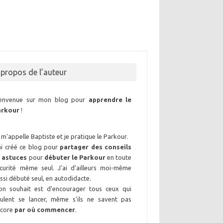
 propos de l’auteur
ienvenue sur mon blog pour
apprendre le
arkour
!
 m'appelle Baptiste et je pratique le Parkour.
ai créé ce blog pour
partager des conseils
 astuces
pour
débuter le Parkour
en toute
curité même seul. J'ai d'ailleurs moi-même
ssi débuté seul, en autodidacte.
n souhait est d'encourager tous ceux qui
ulent se lancer, même s'ils ne savent pas
ncore
par où commencer
.