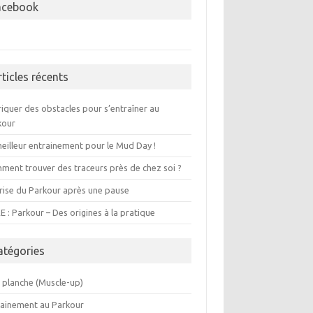
acebook
rticles récents
iquer des obstacles pour s’entraîner au
kour
eilleur entrainement pour le Mud Day !
ment trouver des traceurs près de chez soi ?
rise du Parkour après une pause
E : Parkour – Des origines à la pratique
atégories
i planche (Muscle-up)
rainement au Parkour