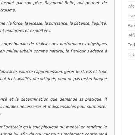
e, inspiré par son père Raymond Belle, qui permet de
Inf
ltruisme.
Livr
: la force, la vitesse, la puissance, la détente, l’agilité,
Par
sont explorées et exploitées.
Réf
 corps humain de réaliser des performances physiques
Tec
 en milieu urbain comme naturel, le Parkour s’adapte à
Thé
bstacle, vaincre l’appréhension, gérer le stress et tout
ont ici travaillés, décortiqués, pour ne pas rester bloqué
olonté et la détermination que demande sa pratique, il
s morales nécessaires et indispensables pour surmonter
…
r l’obstacle qu’il soit physique ou mental en rendant le
s sûr de lui, afin de pouvoir tout simplement continuer à