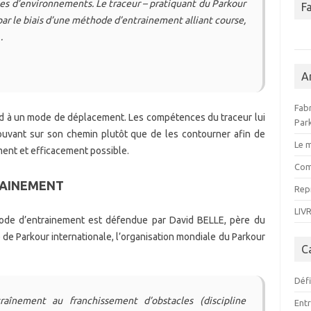
pes d’environnements. Le traceur – pratiquant du Parkour
F
par le biais d’une méthode d’entrainement alliant course,
…
A
Fabr
ond à un mode de déplacement. Les compétences du traceur lui
Par
rouvant sur son chemin plutôt que de les contourner afin de
Le m
ment et efficacement possible.
Com
RAINEMENT
Rep
LIVR
hode d’entrainement est défendue par David BELLE, père du
te de Parkour internationale, l’organisation mondiale du Parkour
C
Déf
înement au franchissement d’obstacles (discipline
Ent